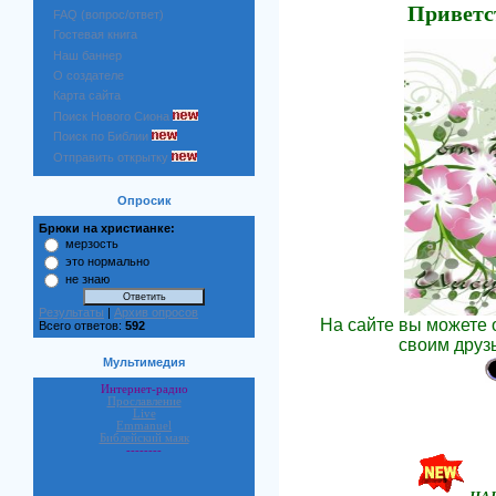
Приветс
FAQ (вопрос/ответ)
Гостевая книга
Наш баннер
О создателе
Карта сайта
Поиск Нового Сиона
Поиск по Библии
Отправить открытку
Опросик
Брюки на христианке:
мерзость
это нормально
не знаю
Результаты
|
Архив опросов
На сайте вы можете 
Всего ответов:
592
своим друз
Мультимедия
Интернет-радио
Прославление
Live
Emmanuel
Библейский маяк
--------