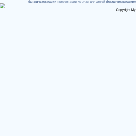
флэш-раскраски
презентации
журнал для детей
флэш-поздравле
Copyright My