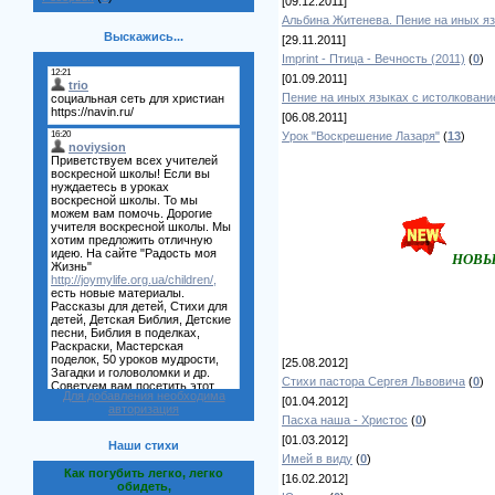
[09.12.2011]
Альбина Житенева. Пение на иных яз
Выскажись...
[29.11.2011]
Imprint - Птица - Вечность (2011)
(
0
)
[01.09.2011]
Пение на иных языках с истолковани
[06.08.2011]
Урок "Воскрешение Лазаря"
(
13
)
НОВ
[25.08.2012]
Стихи пастора Сергея Львовича
(
0
)
Для добавления необходима
[01.04.2012]
авторизация
Пасха наша - Христос
(
0
)
[01.03.2012]
Наши стихи
Имей в виду
(
0
)
Как погубить легко, легко
[16.02.2012]
обидеть,