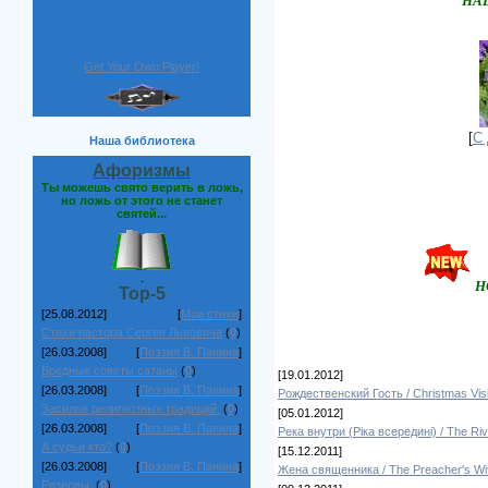
Н
Get Your Own Player!
[
С 
Наша библиотека
Афоризмы
Ты можешь свято верить в ложь,
но ложь от этого не станет
святей...
.
Н
Top-5
[25.08.2012]
[
Мои стихи
]
Стихи пастора Сергея Львовича
(
0
)
[26.03.2008]
[
Поэзия В. Панина
]
Вредные советы сатаны
(
0
)
[19.01.2012]
[26.03.2008]
[
Поэзия В. Панина
]
Рождественский Гость / Christmas Visi
Засилье религиозных традиций.
(
0
)
[05.01.2012]
[26.03.2008]
[
Поэзия В. Панина
]
Река внутри (Ріка всередині) / The Ri
А судьи кто?
(
0
)
[15.12.2011]
[26.03.2008]
[
Поэзия В. Панина
]
Жена священника / The Preacher's Wi
Резервы.
(
0
)