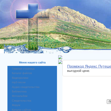
Меню нашего сайта
Промокод Яндекс Путеше
Главная страница
выгодной цене.
Каталог файлов
Видеоролики
mp3-песни
Аудио-свидетельства
Библиотека
Фотоальбом
Свидетельства
Форум
Каталог сайтов