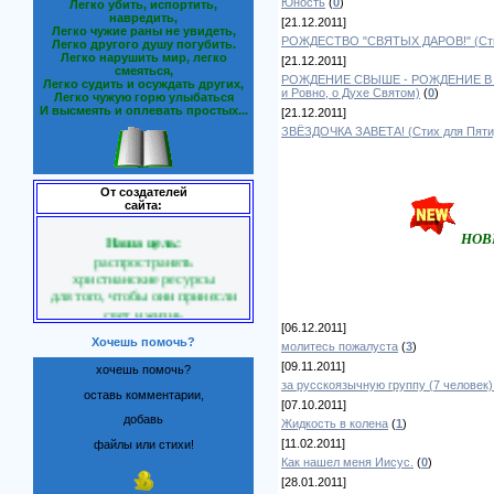
Юность
(
0
)
Легко убить, испортить,
навредить,
[21.12.2011]
Легко чужие раны не увидеть,
РОЖДЕСТВО "СВЯТЫХ ДАРОВ!" (Стих
Легко другого душу погубить.
Легко нарушить мир, легко
[21.12.2011]
смеяться,
РОЖДЕНИЕ СВЫШЕ - РОЖДЕНИЕ В ДУ
Легко судить и осуждать других,
и Ровно, о Духе Святом)
(
0
)
Легко чужую горю улыбаться
И высмеять и оплевать простых...
[21.12.2011]
ЗВЁЗДОЧКА ЗАВЕТА! (Стих для Пяти
От создателей
сайта:
Наша цель:
НО
распространять
христианские ресурсы
для того, чтобы они принесли
свет и жизнь
в Вашу жизнь.
[06.12.2011]
Хочешь помочь?
молитесь пожалуста
(
3
)
Господь благословляет наш
[09.11.2011]
хочешь помочь?
труд
за русскоязычную группу (7 человек
мы видим Его руку!
оставь комментарии,
[07.10.2011]
добавь
Жидкость в колена
(
1
)
[11.02.2011]
файлы или стихи!
Если Вам нравиться наш
Как нашел меня Иисус.
(
0
)
проект,
[28.01.2011]
то Вы можете помочь нам,