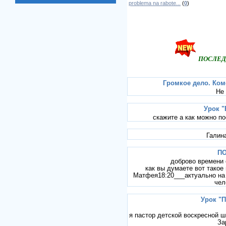
оставляя свои материалы,
problema na rabote...
(
0
)
свидетельства, комментарии.
Пусть Вас Господь
благословит!
ПОСЛЕД
Громкое дело. Ком
Не
Урок "
скажите а как можно по
Галина
П
доброво времени 
как вы думаете вот такое
Матфея18:20___актуально на 
чел
Урок "П
я пастор детской воскресной 
За