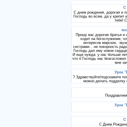
С
С днем рождения, дорогая и 
Господь во всем, да у крепит 
тебя! 
мо
Прошу вас дорогие братья и 
ходит на богослужение, чл
интересов мирских, :му
сестрами....не покорность рад
Господь дал ему новое сердце,
И еще нужда: у нас больше нет 
что б Господь нас благословил
мне за
Урок "
? Здравствуйте!подскажите по
можно делать подделку 
Поздравляем
Урок "
С
С Днем Рождения