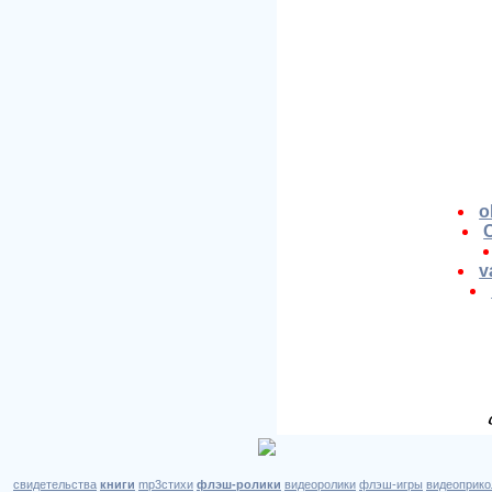
o
v
свидетельства
книги
mp3стихи
флэш-ролики
видеоролики
флэш-игры
видеоприко