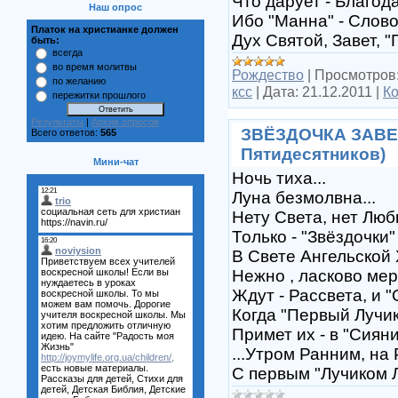
Что дарует - Благода
Наш опрос
Ибо "Манна" - Слово
Платок на христианке должен
Дух Святой, Завет, "
быть:
всегда
во время молитвы
Рождество
|
Просмотров
по желанию
ксс
|
Дата:
21.12.2011
|
Ко
пережитки прошлого
Результаты
|
Архив опросов
ЗВЁЗДОЧКА ЗАВЕТ
Всего ответов:
565
Пятидесятников)
Мини-чат
Ночь тиха...
Луна безмолвна...
Нету Света, нет Любв
Только - "Звёздочки"
В Свете Ангельской
Нежно , ласково мер
Ждут - Рассвета, и "
Когда "Первый Лучик
Примет их - в "Сияни
...Утром Ранним, на 
С первым "Лучиком 