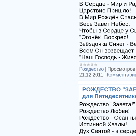
В Сердце - Мир и Ра
Царствие Пришло!
В Мир Рождён Спаси
Весь Завет Небес,
Чтобы в Сердце у С
"Огонёк" Воскрес!
Звёздочка Сияет - В
Всем Он возвещает 
"Наш Господь - Живо
Рождество
|
Просмотров
21.12.2011
|
Комментарии
РОЖДЕСТВО "ЗАВЕТ
для Пятидесятник
Рождество "Завета!"
Рождество Любви!
Рождество " Осанны!
Истинной Хвалы!
Дух Святой - в серде