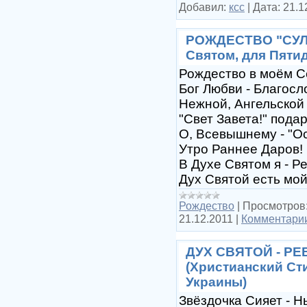
Добавил:
ксс
|
Дата:
21.1
РОЖДЕСТВО "СУЛА
Святом, для Пяти
Рождество в моём С
Бог Любви - Благосл
Нежной, Ангельской
"Свет Завета!" подар
О, Всевышнему - "О
Утро Раннее Даров!
В Духе Святом я - Р
Дух Святой есть мой
Рождество
|
Просмотров
21.12.2011
|
Комментарии
ДУХ СВЯТОЙ - Р
(Христианский Ст
Украины)
Звёздочка Сияет - 