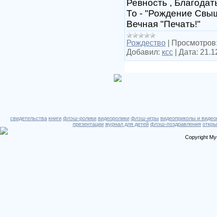
Ревность , Благодат
То - "Рождение Свыш
Вечная "Печать!"
Рождество
|
Просмотров
Добавил:
ксс
|
Дата:
21.1
свидетельства
книги
флэш-ролики
видеоролики
флэш-игры
видеоприколы и видео
презентации
журнал для детей
флэш-поздравления
откры
Copyright My