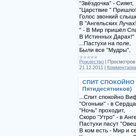
"Звёздочка" - Сияет,
"Царствие " Пришло
Голос звонкий слыш
В "Ангельских Лучах!
" - В Мир пришёл Сп
В Истинных Дарах!"
...Пастухи на поле,
Были все "Мудры",
Рождество
|
Просмотров
21.12.2011
|
Комментарии
СПИТ СПОКОЙНО В
Пятидесятников)
...Спит спокойно Ви
"Огоньки" - в Сердца
"Ночь" проходит,
Скоро "Утро" - в Анг
Пастухи пасут "Овец
В ком есть - Мир и св