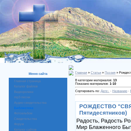
Главная
»
Статьи
»
Поэзия
» Рождес
Меню сайта
В категории материалов:
13
Главная страница
Показано материалов:
1-10
Каталог файлов
Сортировать по:
Дате
·
Названию
·
Видеоролики
mp3-песни
Аудио-свидетельства
РОЖДЕСТВО "СВЯ
Библиотека
Пятидесятников)
Фотоальбом
Свидетельства
Радость, Радость Р
Форум
Мир Блаженного Быт
Каталог сайтов