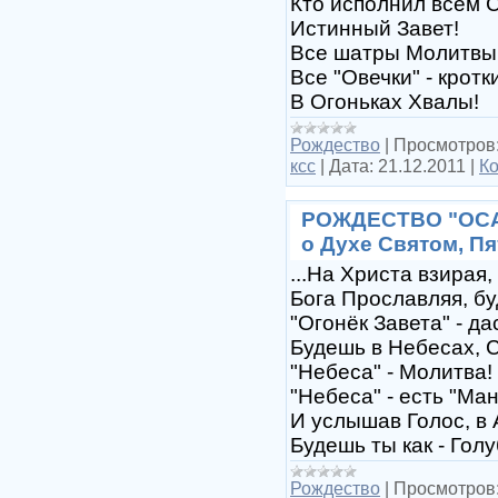
Кто исполнил всем 
Истинный Завет!
Все шатры Молитвы 
Все "Овечки" - кротк
В Огоньках Хвалы!
Рождество
|
Просмотров
ксс
|
Дата:
21.12.2011
|
Ко
РОЖДЕСТВО "ОСАН
о Духе Святом, Пя
...На Христа взирая,
Бога Прославляя, бу
"Огонёк Завета" - да
Будешь в Небесах, 
"Небеса" - Молитва! 
"Небеса" - есть "Ман
И услышав Голос, в 
Будешь ты как - Гол
Рождество
|
Просмотров