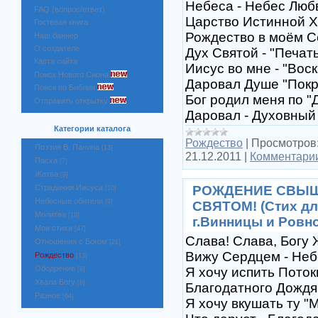
Небеса - Небес Люб
FAQ (вопрос/ответ)
Царство Истинной Х
Гостевая книга
Рождество в моём С
Наш баннер
О создателе
Дух Святой - "Печать
Карта сайта
Иисус во мне - "Воск
Поиск Нового Сиона
Даровал Душе "Покр
Поиск по Библии
Бог родил меня по "Д
Отправить открытку
Даровал - Духовный 
Категории каталога
Рождество
|
Просмотров
Поэзия В. Панина
[13]
21.12.2011
|
Комментарии
Пасха
[7]
Жатва
[9]
РОЖДЕНИЕ СВЫШЕ
Страдания Иисуса
[10]
Небесные обители
[9]
СВЯТОМ! (Стих дл
Молитва
[18]
г.Винницы и Ровно
Мои стихи
[47]
Слава! Слава, Богу 
Отношения с Богом
[21]
Вижу Сердцем - Неб
Рождество
[13]
Ободрение
Я хочу испить Поток
[8]
Хвала Богу
[6]
Благодатного Дождя
Разное
[64]
Я хочу вкушать ту "