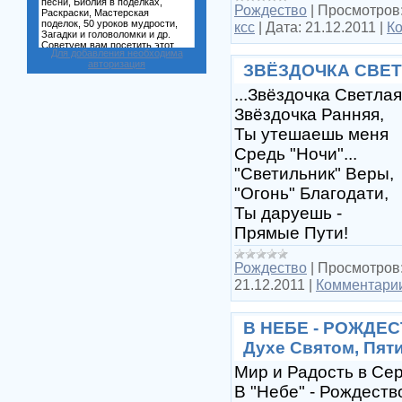
Рождество
|
Просмотров
ксс
|
Дата:
21.12.2011
|
Ко
Для добавления необходима
авторизация
ЗВЁЗДОЧКА СВЕТ
...Звёздочка Светлая
Звёздочка Ранняя,
Ты утешаешь меня
Средь "Ночи"...
"Светильник" Веры,
"Огонь" Благодати,
Ты даруешь -
Прямые Пути!
Рождество
|
Просмотров
21.12.2011
|
Комментарии
В НЕБЕ - РОЖДЕСТ
Духе Святом, Пят
Мир и Радость в Се
В "Небе" - Рождеств