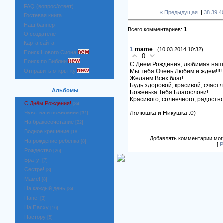
FAQ (вопрос/ответ)
« Предыдущая
|
38
39
4
Гостевая книга
Наш баннер
Всего комментариев:
1
О создателе
Карта сайта
1
mame
(10.03.2014 10:32)
Поиск Нового Сиона
0
Поиск по Библии
С Днем Рождения, любимая наша М
Отправить открытку
Мы тебя Очень Любим и ждем!!!!
Желаем Всех благ!
Будь здоровой, красивой, счастл
Альбомы
Боженька Тебя Благослови!
Красивого, солнечного, радостно
С Днём Рождения!
[84]
Чувства и пожелания
Лялюшка и Никушка :0)
[32]
На бракосочетание
[22]
Водное крещение
[18]
Добавлять комментарии могу
На рождение ребенка
[8]
[
Р
Рождество
[26]
Брату!
[7]
Сестре!
[8]
Маме!
[8]
На каждый день
[84]
Папе!
[3]
На Пасху
[16]
Пастору
[5]