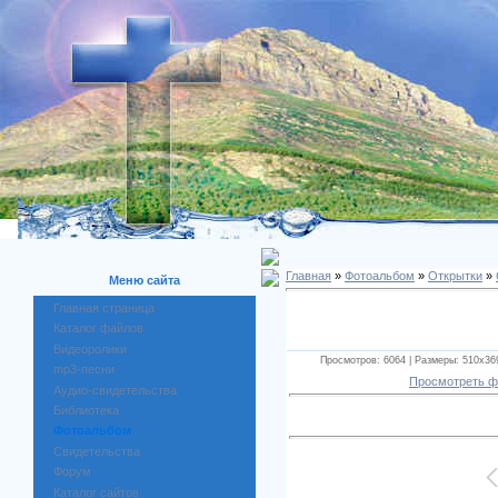
Главная
»
Фотоальбом
»
Открытки
»
Меню сайта
Главная страница
Каталог файлов
Видеоролики
Просмотров: 6064 | Размеры: 510x369p
mp3-песни
Просмотреть ф
Аудио-свидетельства
Библиотека
Фотоальбом
Свидетельства
Форум
Каталог сайтов