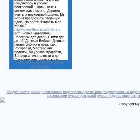
Для добавления необходима
авторизация
свидетельства
книги
флэш-ролики
видеоролики
флэш-игры
видеоприколы и видео
презентации
журнал для детей
флэш-поздравления
откры
Copyright My