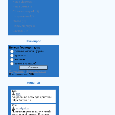
Наша Церковь
[7]
Наша семья
[2]
С Новым годом!
[13]
На прощание!
[3]
Жатва
[11]
Любимой(ому)
[8]
Скучаю...
[2]
Наш опрос
Вечеря Господня для:
только членов Церкви
для всех
незнаю
а что это такое?
Результаты
|
Архив опросов
Всего ответов:
376
Мини-чат