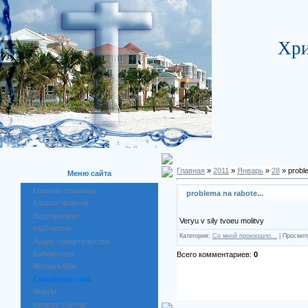
Хри
Главная
»
2011
»
Январь
»
28
» proble
Меню сайта
Главная страница
problema na rabote...
Каталог файлов
Видеоролики
Veryu v sily tvoeu molitvy
mp3-песни
Категория:
Со мной произошло...
| Просмот
Аудио-свидетельства
Библиотека
Всего комментариев:
0
Фотоальбом
Свидетельства
Форум
Каталог сайтов