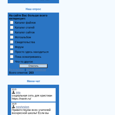
Наш опрос
На сайте Вас больше всего
интересует:
Каталог файлов
Каталог статей
Каталог сайтов
Фотоальбом
Свидетельства
Форум
Просто здесь находиться
Пока осматриваюсь
Что-то другое
Результаты
|
Архив опросов
Всего ответов:
203
Мини-чат