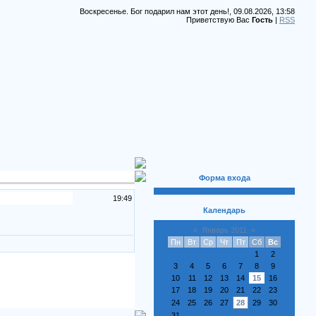
Воскресенье. Бог подарил нам этот день!, 09.08.2026, 13:58
Приветствую Вас
Гость
|
RSS
Форма входа
19:49
Календарь
«
Январь 2011
»
Пн
Вт
Ср
Чт
Пт
Сб
Вс
1
2
3
4
5
6
7
8
9
10
11
12
13
14
15
16
17
18
19
20
21
22
23
24
25
26
27
28
29
30
31