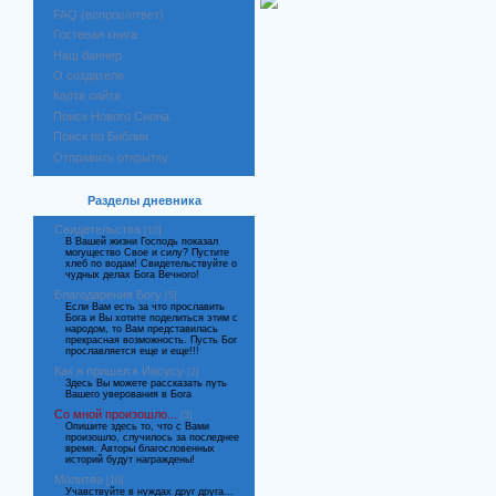
FAQ (вопрос/ответ)
Гостевая книга
Наш баннер
О создателе
Карта сайта
Поиск Нового Сиона
Поиск по Библии
Отправить открытку
Разделы дневника
Свидетельства
[10]
В Вашей жизни Господь показал
могущество Свое и силу? Пустите
хлеб по водам! Свидетельствуйте о
чудных делах Бога Вечного!
Благодарения Богу
[5]
Если Вам есть за что прославить
Бога и Вы хотите поделиться этим с
народом, то Вам представилась
прекрасная возможность. Пусть Бог
прославляется еще и еще!!!
Как я пришел к Иисусу
[2]
Здесь Вы можете рассказать путь
Вашего уверования в Бога
Со мной произошло...
[3]
Опишите здесь то, что с Вами
произошло, случилось за последнее
время. Авторы благословенных
историй будут награждены!
Молитва
[10]
Учавствуйте в нуждах друг друга...