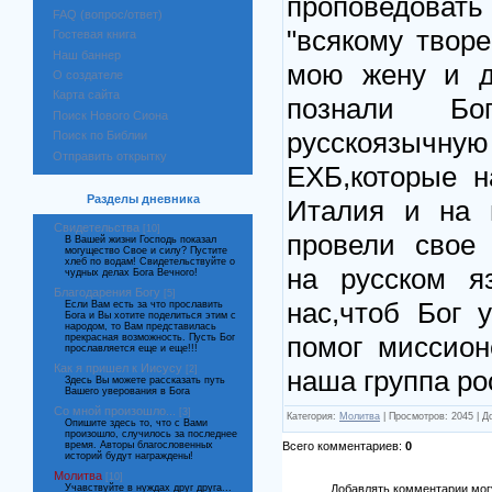
проповедоват
FAQ (вопрос/ответ)
"всякому творе
Гостевая книга
Наш баннер
мою жену и д
О создателе
Карта сайта
познали 
Поиск Нового Сиона
русскоязычную
Поиск по Библии
Отправить открытку
ЕХБ,которые н
Разделы дневника
Италия и на 
Свидетельства
[10]
провели свое 
В Вашей жизни Господь показал
могущество Свое и силу? Пустите
хлеб по водам! Свидетельствуйте о
на русском я
чудных делах Бога Вечного!
Благодарения Богу
[5]
нас,чтоб Бог 
Если Вам есть за что прославить
Бога и Вы хотите поделиться этим с
народом, то Вам представилась
помог миссион
прекрасная возможность. Пусть Бог
прославляется еще и еще!!!
Как я пришел к Иисусу
[2]
наша группа ро
Здесь Вы можете рассказать путь
Вашего уверования в Бога
Со мной произошло...
[3]
Категория:
Молитва
| Просмотров: 2045 | 
Опишите здесь то, что с Вами
произошло, случилось за последнее
Всего комментариев:
0
время. Авторы благословенных
историй будут награждены!
Молитва
[10]
Добавлять комментарии могу
Учавствуйте в нуждах друг друга...