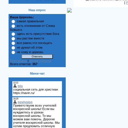
[
Р
Наш опрос
Ваша Церковь:
самая правильная
есть отклонения от Слова
Божьего
здесь есть присутствие Бога
мы растем вместе
все равно,что посещать
не думал об этом
не хожу в церковь
Результаты
|
Архив опросов
Всего ответов:
357
Мини-чат