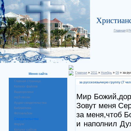
Христиан
Главная
|
Р
Главная
»
2011
»
Ноябрь
»
09
» за ру
Меню сайта
Главная страница
за русскоязычную группу (7 че
Каталог файлов
Видеоролики
Мир Божий,дор
mp3-песни
Аудио-свидетельства
Зовут меня Се
Библиотека
за меня,чтоб Б
Фотоальбом
Свидетельства
и наполнил Ду
Форум
Каталог сайтов