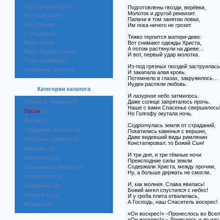
FAQ (вопрос/ответ)
Подготовлены гвозди, верёвки,
Молоток и другой реквизит.
Гостевая книга
Палачи в том занятии ловки,
Наш баннер
Им пока ничего не грозит.
О создателе
Тяжко терпится матери-деве:
Карта сайта
Вот снимают одежды Христа,
А потом растянули на древе…
Поиск Нового Сиона
И вот, первый удар молотка.
Поиск по Библии
Из-под грязных гвоздей заструилась
Отправить открытку
И закапала алая кровь.
Потемнело в глазах, закружилось…
Иудеи распяли любовь.
Категории каталога
И лазурное небо затмилось.
Даже солнце запряталось прочь.
Поэзия В. Панина
[13]
Наше с вами Спасенье свершилось
Пасха
[7]
Но Голгофу окутала ночь.
Жатва
[9]
Содрогнулась земля от страданий,
Страдания Иисуса
[10]
Покатились каменья с вершин,
Даже видевший виды римлянин
Небесные обители
[9]
Констатировал: то Божий Сын!
Молитва
[18]
И три дня, и три тёмные ночи
Мои стихи
[47]
Преисподние силы земли
Содержали Христа, между прочим,
Отношения с Богом
[21]
Ну, а больше держать не смогли.
Рождество
[13]
И, как молния. Слава явилась!
Ободрение
[8]
Божий ангел спустился с небес!
Хвала Богу
И у гроба плита отвалилась,
[6]
А Господь, наш Спаситель воскрес!
Разное
[64]
«Он воскрес!» –Пронеслось во Всел
«Он воскрес!» – Донеслось и до нас