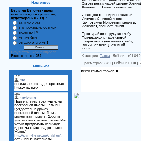
Наш опрос
Сквозь века к нашей хижине бренно
Долетел тот Божественный глас.
Были ли Вы очевидцем
исцеления, воскрешения,
И сегодня тот подвиг победный
чудотворения и т.д.?
Иисусовой дивной крови,
Как тот змей Моисеевый медный,
да, много раз
Исцеляет, прощает. Живи!
это произошло со мной
видел по TV
Простирай свою руку ко хлебу!
Причащаяся к чаше святой,
нет, не был
Направляйся уверенней к небу,
сегодня этого нет!
Восхищая венец неземной.
* * * *
Результаты
|
Архив опросов
Категория:
Пасха
| Добавил:
(01.04.2
Всего ответов:
254
Просмотров:
2281
| Рейтинг:
0.0
/
0
|
Мини-чат
Всего комментариев:
0