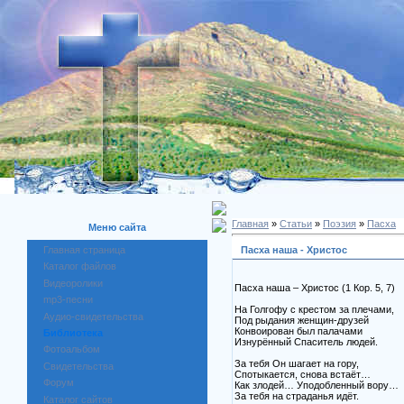
Главная
»
Статьи
»
Поэзия
»
Пасха
Меню сайта
Пасха наша - Христос
Главная страница
Каталог файлов
Видеоролики
Пасха наша – Христос (1 Кор. 5, 7)
mp3-песни
На Голгофу с крестом за плечами,
Аудио-свидетельства
Под рыдания женщин-друзей
Конвоирован был палачами
Библиотека
Изнурённый Спаситель людей.
Фотоальбом
За тебя Он шагает на гору,
Свидетельства
Спотыкается, снова встаёт…
Форум
Как злодей… Уподобленный вору…
За тебя на страданья идёт.
Каталог сайтов