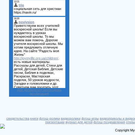
Для добавления необходима
авторизация
свидетельства
книги
флэш-ролики
видеоролики
флэш-игры
видеоприколы и видео
презентации
журнал для детей
флэш-поздравления
откры
Copyright My