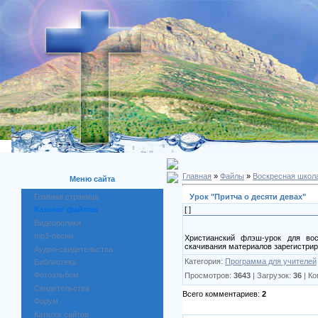
Главная
»
Файлы
»
Воскресная школ
Меню сайта
Урок "Притча о десяти девах"
Главная страница
[ ]
Каталог файлов
Видеоролики
mp3-песни
Христианский флэш-урок для во
скачивания материалов зарегистрир
Аудио-свидетельства
Категория:
Программа для учителей
Библиотека
Фотоальбом
Просмотров:
3643
| Загрузок:
36
| К
Свидетельства
Всего комментариев:
2
Форум
Каталог сайтов