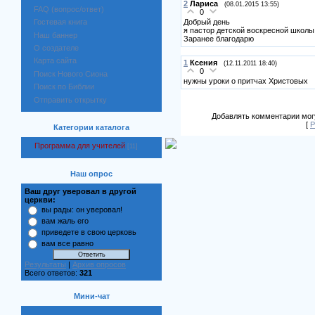
2
Лариса
(08.01.2015 13:55)
FAQ (вопрос/ответ)
0
Добрый день
Гостевая книга
я пастор детской воскресной школы
Наш баннер
Заранее благодарю
О создателе
Карта сайта
1
Ксения
(12.11.2011 18:40)
0
Поиск Нового Сиона
нужны уроки о притчах Христовых
Поиск по Библии
Отправить открытку
Добавлять комментарии могу
[
Р
Категории каталога
Программа для учителей
[11]
Наш опрос
Ваш друг уверовал в другой
церкви:
вы рады: он уверовал!
вам жаль его
приведете в свою церковь
вам все равно
Результаты
|
Архив опросов
Всего ответов:
321
Мини-чат