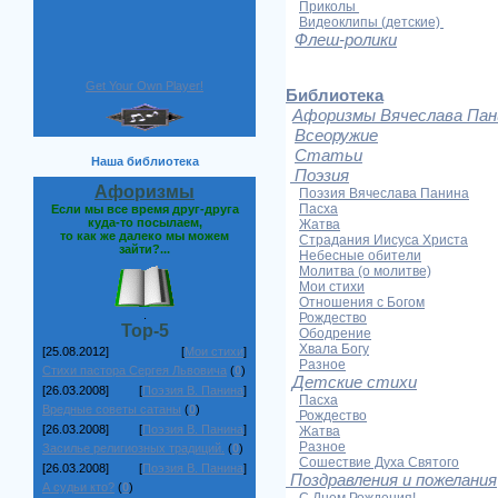
Приколы
Видеоклипы (детские)
Флеш-ролики
Get Your Own Player!
Библиотека
Афоризмы Вячеслава Пан
Всеоружие
Статьи
Наша библиотека
Поэзия
Афоризмы
Поэзия Вячеслава Панина
Пасха
Если мы все время друг-друга
куда-то посылаем,
Жатва
то как же далеко мы можем
Страдания Иисуса Христа
зайти?...
Небесные обители
Молитва (о молитве)
Мои стихи
Отношения с Богом
.
Рождество
Top-5
Ободрение
Хвала Богу
[25.08.2012]
[
Мои стихи
]
Разное
Стихи пастора Сергея Львовича
(
0
)
Детские стихи
[26.03.2008]
[
Поэзия В. Панина
]
Пасха
Вредные советы сатаны
(
0
)
Рождество
[26.03.2008]
[
Поэзия В. Панина
]
Жатва
Разное
Засилье религиозных традиций.
(
0
)
Сошествие Духа Святого
[26.03.2008]
[
Поэзия В. Панина
]
Поздравления и пожелания
А судьи кто?
(
0
)