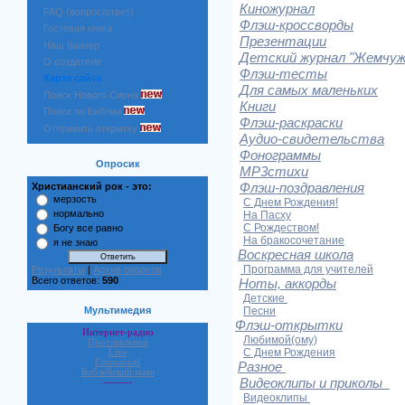
Киножурнал
FAQ (вопрос/ответ)
Флэш-кроссворды
Гостевая книга
Презентации
Наш баннер
Детский журнал "Жемчуж
О создателе
Флэш-тесты
Карта сайта
Для самых маленьких
Поиск Нового Сиона
Книги
Поиск по Библии
Флэш-раскраски
Отправить открытку
Аудио-свидетельства
Фонограммы
Опросик
MP3стихи
Флэш-поздравления
Христианский рок - это:
мерзость
С Днем Рождения!
нормально
На Пасху
С Рождеством!
Богу все равно
На бракосочетание
я не знаю
Воскресная школа
Программа для учителей
Результаты
|
Архив опросов
Всего ответов:
590
Ноты, аккорды
Детские
Мультимедия
Песни
Флэш-открытки
Интернет-радио
Любимой(ому)
Прославление
С Днем Рождения
Live
Emmanuel
Разное
Библейский маяк
Видеоклипы и приколы
--------
Видеоклипы