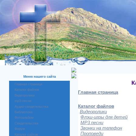
Меню нашего сайта
К
Главная страница
Каталог файлов
Гла
вная страница
Видеоролики
mp3-песни
Каталог файлов
Аудио-свидетельства
Видеоролики
Библиотека
Флэш-игры для детей
Фотоальбом
MP3 песни
Свидетельства
Звонки на телефон
Форум
Проповеди
Каталог сайтов