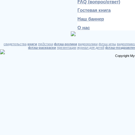
FAQ (вопрос/ответ)
Гостевая книга
Пусть Вас Господь
благословит!
Наш баннер
О нас
свидетельства
книги
mp3стихи
флэш-ролики
видеоролики
флэш-игры
видеоприко
флэш-раскраски
презентации
журнал для детей
флэш-поздравле
Copyright My