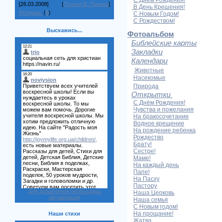
С Днем Рождения!
[26.03.2008]
[
Поэзия В. Панина
]
В День Крешения!
Резервы.
(
0
)
С Новым Годом!
С Рождеством!
Выскажись...
Фотоальбом
Библейские карты
Закладки
Календари
Животные
Насекомые
Природа
Открытки
С Днём Рождения!
Чувства и пожелания
На бракосочетание
Водное крещение
На рождение ребенка
Рождество
Брату!
Сестре!
Маме!
На каждый день
Папе!
На Пасху
Пастору
Для добавления необходима
Наша Церковь
авторизация
Наша семья
С Новым годом!
На прощание!
Наши стихи
Жатва