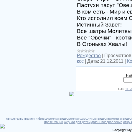
Пастухи пасут "Овец
В ком есть - Мир и св
Кто исполнил всем 
Истинный Завет!
Все шатры Молитвы 
Все "Овечки" - кротк
В Огоньках Хвалы!
Рождество
|
Просмотров
ксс
|
Дата:
21.12.2011
|
Ко
Най
1-10
11-2
свидетельства
книги
флэш-ролики
видеоролики
флэш-игры
видеоприколы и видео
презентации
журнал для детей
флэш-поздравления
откры
Copyright My