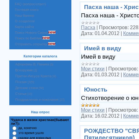
FAQ (вопрос/ответ)
Пасха наша - Хрис
Гостевая книга
Пасха наша - Христ
Наш баннер
О создателе
Пасха
|
Просмотров:
228
Карта сайта
Дата:
01.04.2012
|
Коммен
Поиск Нового Сиона
Поиск по Библии
Отправить открытку
Имей в виду
Имей в виду
Категории каталога
Афоризмы В. Панина
[0]
Мои стихи
|
Просмотров:
Всеоружие
[2]
Дата:
01.03.2012
|
Коммен
Притчи Иисуса Христа
[9]
Поэзия
[225]
Детские стихи
Юность
[50]
Статьи
[15]
Стихотворение о юн
Поздравления и пожелания
[27]
Мои стихи
|
Просмотров:
Наш опрос
Дата:
16.02.2012
|
Коммен
Чудеса в жизни христиан(бывают
ли?):
да, конечно
РОЖДЕСТВО "СВЯ
это время ушло
Пятидесятников)
сказки для взрослых