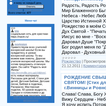
я вижу их каждый день
Радость, Радость Р
Мир Блаженного Быт
Результаты
|
Архив опросов
Всего ответов:
477
Небеса - Небес Люб
Царство Истинной Х
Мини-чат
Рождество в моём С
Дух Святой - "Печать
Иисус во мне - "Воск
Даровал Душе "Покр
Бог родил меня по "Д
Даровал - Духовный 
Рождество
|
Просмотров
21.12.2011
|
Комментарии
РОЖДЕНИЕ СВЫШЕ
СВЯТОМ! (Стих дл
г.Винницы и Ровно
Слава! Слава, Богу 
Для добавления необходима
Вижу Сердцем - Неб
авторизация
Я хочу испить Поток