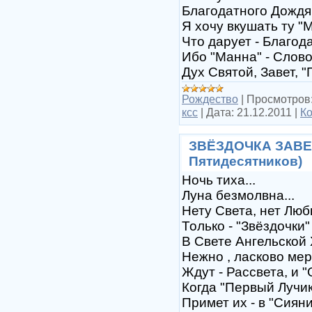
Благодатного Дождя
Я хочу вкушать ту "
Что дарует - Благода
Ибо "Манна" - Слово
Дух Святой, Завет, "
Рождество
|
Просмотров
ксс
|
Дата:
21.12.2011
|
Ко
ЗВЁЗДОЧКА ЗАВЕТ
Пятидесятников)
Ночь тиха...
Луна безмолвна...
Нету Света, нет Любв
Только - "Звёздочки"
В Свете Ангельской
Нежно , ласково мер
Ждут - Рассвета, и "
Когда "Первый Лучик
Примет их - в "Сияни