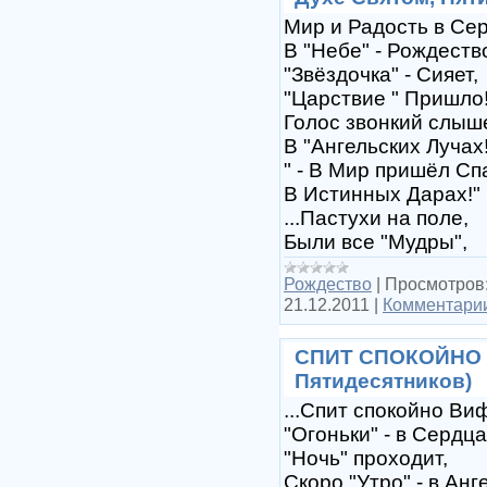
Мир и Радость в Се
В "Небе" - Рождеств
"Звёздочка" - Сияет,
"Царствие " Пришло
Голос звонкий слыш
В "Ангельских Лучах!
" - В Мир пришёл Сп
В Истинных Дарах!"
...Пастухи на поле,
Были все "Мудры",
Рождество
|
Просмотров
21.12.2011
|
Комментарии
СПИТ СПОКОЙНО В
Пятидесятников)
...Спит спокойно Ви
"Огоньки" - в Сердца
"Ночь" проходит,
Скоро "Утро" - в Анг