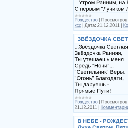
...Утром Ранним, на 
С первым "Лучиком 
Рождество
|
Просмотров
ксс
|
Дата:
21.12.2011
|
Ко
ЗВЁЗДОЧКА СВЕТ
...Звёздочка Светлая
Звёздочка Ранняя,
Ты утешаешь меня
Средь "Ночи"...
"Светильник" Веры,
"Огонь" Благодати,
Ты даруешь -
Прямые Пути!
Рождество
|
Просмотров
21.12.2011
|
Комментарии
В НЕБЕ - РОЖДЕСТ
Духе Святом, Пят