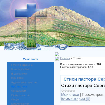
Главная
» Статьи
Меню сайта
Всего материалов в каталоге:
328
Главная страница
Показано материалов:
1-10
Каталог файлов
Видеоролики
mp3-песни
Стихи пастора Се
Аудио-свидетельства
Стихи пастора Серг
Библиотека
Фотоальбом
Мои стихи
|
Просмотров:
Свидетельства
Комментарии (0)
Форум
Каталог сайтов