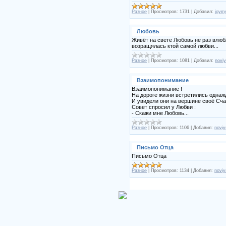
Разное
|
Просмотров:
1731
|
Добавил:
joymy
Любовь
Живёт на свете Любовь не раз влюбл
возращялась ктой самой любви...
Разное
|
Просмотров:
1081
|
Добавил:
noviy
Взаимопонимание
Взаимопонимание !
На дороге жизни встретились однаж
И увидели они на вершине своё Сч
Совет спросил у Любви :
- Скажи мне Любовь...
Разное
|
Просмотров:
1106
|
Добавил:
noviy
Письмо Отца
Письмо Отца
Разное
|
Просмотров:
1134
|
Добавил:
noviy