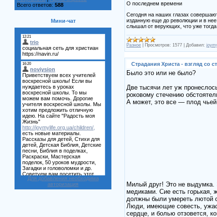
О последнем времени
Всего ответов:
588
Сегодня на наших глазах совершаютс
изданную еще до революции и в нее
Мини-чат
слышал от верующих, что уже тогда 
Разное
|
Просмотров:
1577
|
Добавил:
joymy
Страдания Христа - взгляд со 
Было это или не было?
Две тысячи лет уж пронеслось,
роковому стечению обстоятель
А может, это все — плод чьей
Для добавления необходима
Милый друг! Это не выдумка.
авторизация
медиками. Сие есть горькая, 
должны были умереть лютой с
Люди, имеющие совесть, ужасн
сердце, и болью отзовется, к