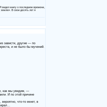
 Я видел книгу о последнем времени,
землю». В свои десять лет я
 из зависти, другие — по
креста, и не было бы мучений.
е, как мы увидим, —
или. И по этой причине
вероятно, что-то екнет, в
умирал…