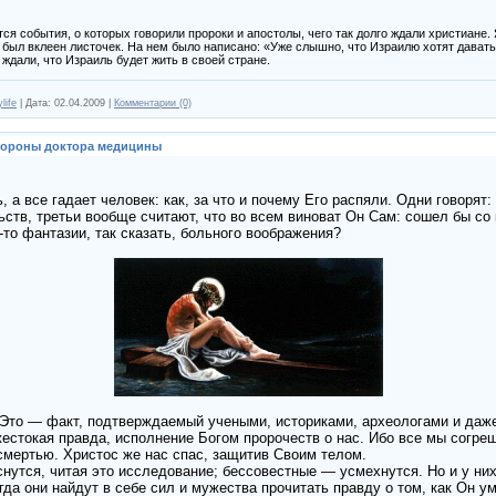
я события, о которых говорили пророки и апостолы, чего так долго ждали христиане.
 был вклеен листочек. На нем было написано: «Уже слышно, что Израилю хотят давать 
ждали, что Израиль будет жить в своей стране.
life
|
Дата:
02.04.2009
|
Комментарии (0)
стороны доктора медицины
 а все гадает человек: как, за что и почему Его распяли. Одни говорят:
ств, третьи вообще считают, что во всем виноват Он Сам: сошел бы со 
-то фантазии, так сказать, больного воображения?
 Это — факт, подтверждаемый учеными, историками, археологами и даж
жестокая правда, исполнение Богом пророчеств о нас. Ибо все мы согреш
мертью. Христос же нас спас, защитив Своим телом.
утся, читая это исследование; бессовестные — усмехнутся. Но и у них, 
огда они найдут в себе сил и мужества прочитать правду о том, как Он 