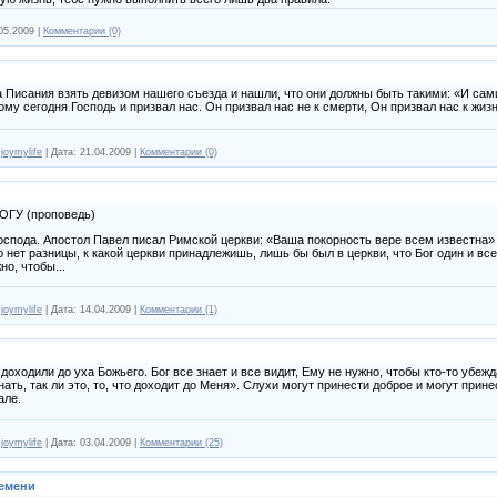
05.2009
|
Комментарии (0)
 Писания взять девизом нашего съезда и нашли, что они должны быть такими: «И сами
тому сегодня Господь и призвал нас. Он призвал нас не к смерти, Он призвал нас к жиз
joymylife
|
Дата:
21.04.2009
|
Комментарии (0)
ГУ (проповедь)
Господа. Апостол Павел писал Римской церкви: «Ваша покорность вере всем известна» 
о нет разницы, к какой церкви принадлежишь, лишь бы был в церкви, что Бог один и все
но, чтобы...
joymylife
|
Дата:
14.04.2009
|
Комментарии (1)
оходили до уха Божьего. Бог все знает и все видит, Ему не нужно, чтобы кто-то убежд
ать, так ли это, то, что доходит до Меня». Слухи могут принести доброе и могут принес
але.
joymylife
|
Дата:
03.04.2009
|
Комментарии (25)
ремени