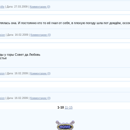
life
|
Дата:
27.03.2009
|
Комментарии (0)
ялась она. И постоянно кто то её гнал от себя, в плохую погоду шла пот дождём, осоз
sion
|
Дата:
16.02.2009
|
Комментарии (0)
ды у горы Совет да Любовь
астье
sion
|
Дата:
16.02.2009
|
Комментарии (0)
sion
|
Дата:
16.02.2009
|
Комментарии (0)
1-10
11-15