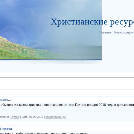
Христианские ресу
Главная
|
Регистрация
раве...
событиях из жизни христиан, посетивших остров Гаити в январе 2010 года с целью пос
обавил:
Sveta5
|
Дата:
04.02.2010
|
Комментарии (0)
й жизни
ю жизнь, тебе нужно выполнить всего лишь два правила.