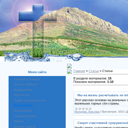
Главная
»
Статьи
» Статьи
Меню сайта
В разделе материалов:
15
Главная страница
Показано материалов:
1-10
Каталог файлов
Видеоролики
mp3-песни
Мы на жизнь расчитывать не вп
Этот рассказ основан на реальных 
Аудио-свидетельства
маленьких горных сёл страны.
Библиотека
Фотоальбом
Молодежь Христова
|
Просмотров:
1614
|
Д
Свидетельства
Форум
Секрет счастливой супружеско
Каталог сайтов
Чтобы иметь счастливую супружеску