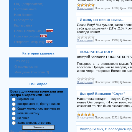
FAQ (вопрос/ответ)
О насущном
|
Просмотров:
1700
|
Дата:
13.
Гостевая книга
Наш баннер
И сами, как живые камни...
О создателе
Слава Богу! Мы думали, какие слова
Карта сайта
себя дом духовный» (1Пет.2:5). К э
Поиск Нового Сиона
Господе нашем.
Поиск по Библии
О насущном
|
Просмотров:
1338
|
Добавил:
Отправить открытку
ПОКОРИТЬСЯ БОГУ
Категории каталога
Дмитрий Беспалов ПОКОРИТЬСЯ БО
Разное
[8]
Покорность - это великое в глазах 
О насущном
апостола. Правда, часто говорят, чт
[5]
и все люди - творение Божие, но важ
Молодежь Христова
[2]
О насущном
|
Просмотров:
2248
|
Добавил:
Наш опрос
Брат с длинными волосами или
Дмитрий Беспалов "Слухи"
сестра с короткими - это:
Наша тема сегодня — слухи. Слухи д
нормально
менее Он говорит: «Я хочу точно узн
сестре можно, брату нельзя
искажают то, что было сказано внач
брату можно, сестре нельзя
нельзя никому
О насущном
|
Просмотров:
2272
|
Добавил:
не знаю
затрудняюсь ответить
Виктор Белых, О последнем в
Результаты
|
Архив опросов