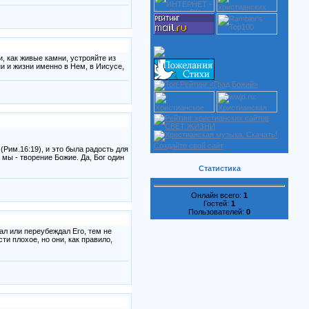
, как живые камни, устрояйте из
ни и жизни именно в Нем, в Иисусе,
Создайте свой сайт
(Рим.16:19), и это была радость для
 мы - творение Божие. Да, Бог один
Статистика
Онлайн всего:
1
Гостей:
1
Пользователей:
0
ал или переубеждал Его, тем не
ти плохое, но они, как правило,