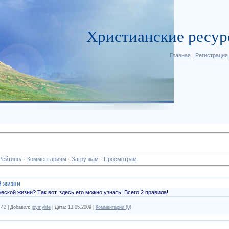
Христианские ресу
Главная
|
Регистрация
Рейтингу
·
Комментариям
·
Загрузкам
·
Просмотрам
й жизни
еской жизни? Так вот, здесь его можно узнать! Всего 2 правила!
42
|
Добавил:
joymylife
|
Дата:
13.05.2009
|
Комментарии (0)