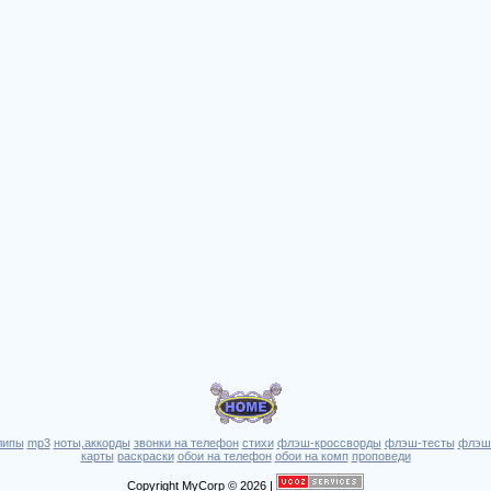
липы
mp3
ноты,аккорды
звонки на телефон
стихи
флэш-кроссворды
флэш-тесты
флэш
карты
раскраски
обои на телефон
обои на комп
проповеди
Copyright MyCorp © 2026 |