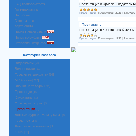
Презентация о Христе. Создатель 
FAQ (вопрос/ответ)
Гостевая книга
Презентации
|
Просмотров:
2029
|
Загрузок:
Наш баннер
О создателе
Твоя жизнь
Карта сайта
Презентация о человеческой жизни,
Поиск Нового Сиона
Поиск по Библии
Презентации
|
Просмотров:
1833
|
Загрузок:
Отправить открытку
Категории каталога
Видеоклипы
[53]
Видеоролики
[44]
Флэш-игры для детей
[98]
MP3 песни
[202]
Звонки на телефон
[31]
Проповеди
[16]
Киножурнал
[17]
Флэш-кроссворды
[5]
Презентации
[3]
Детский журнал "Жемчужина"
[8]
Флэш-тесты
[7]
Для самых маленьких
[3]
Книги
[11]