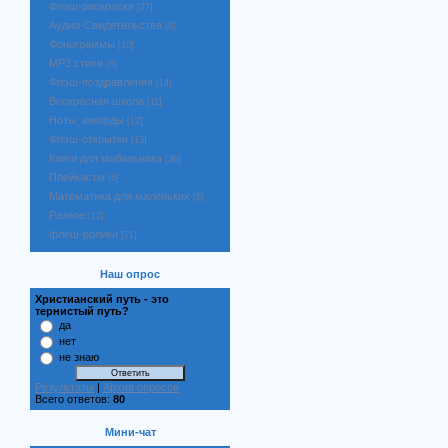
Флэш-раскраски
[27]
Аудио-Свидетельства
[9]
Фонограммы
[10]
MP3 стихи
[8]
Флэш-поздравления
[14]
Воскресная школа
[11]
Ноты, аккорды
[12]
Флэш-открытки
[13]
Книги для мобильника
[36]
Плейкасты
[6]
Математика для маленьких
[6]
Разное
[12]
флеш-ролики
[21]
Наш опрос
Христианский путь - это
тернистый путь?
да
нет
не знаю
Результаты
|
Архив опросов
Всего ответов:
80
Мини-чат