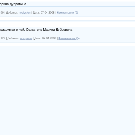
Марина Дубровина
96
|
Добавил:
noviysion
|
Дата:
07.04.2008
|
Комментарии (5)
 раздумья о ней. Создатель Марина Дубровина
122
|
Добавил:
noviysion
|
Дата:
07.04.2008
|
Комментарии (5)