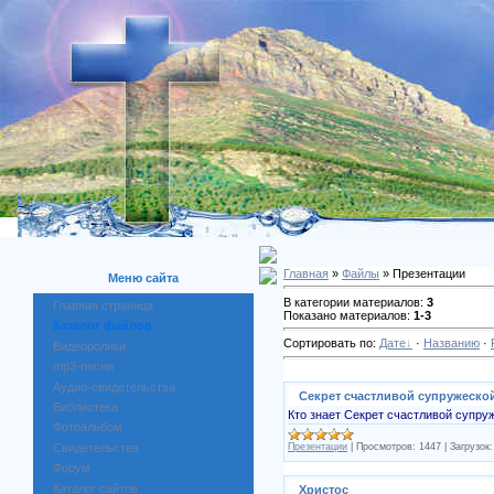
Главная
»
Файлы
» Презентации
Меню сайта
В категории материалов:
3
Главная страница
Показано материалов:
1-3
Каталог файлов
Сортировать по:
Дате
·
Названию
·
Видеоролики
mp3-песни
Аудио-свидетельства
Секрет счастливой супружеско
Библиотека
Кто знает Секрет счастливой супруж
Фотоальбом
Презентации
|
Просмотров:
1447
|
Загрузок:
Свидетельства
Форум
Каталог сайтов
Христос