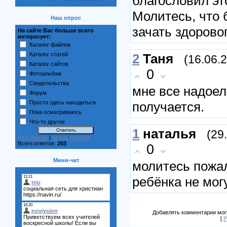
благословил эт
Молитесь, что 
Наш опрос
зачать здорово
На сайте Вас больше всего
интересует:
Каталог файлов
Каталог статей
2
Таня
(16.06.
Каталог сайтов
0
Фотоальбом
Свидетельства
мне все надоел
Форум
Просто здесь находиться
получается.
Пока осматриваюсь
Что-то другое
1
наталья
(29
Результаты
|
Архив опросов
Всего ответов:
203
0
Мини-чат
молитесь пожа
ребёнка не мог
Добавлять комментарии могу
[
Р