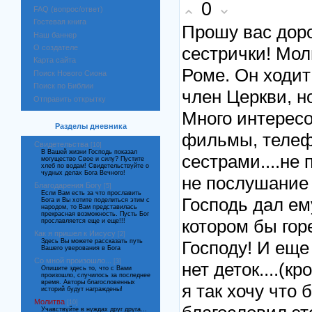
0
FAQ (вопрос/ответ)
Гостевая книга
Прошу вас доро
Наш баннер
сестрички! Мол
О создателе
Карта сайта
Роме. Он ходит
Поиск Нового Сиона
Поиск по Библии
член Церкви, н
Отправить открытку
Много интересо
Разделы дневника
фильмы, телеф
Свидетельства
[10]
В Вашей жизни Господь показал
сестрами....не
могущество Свое и силу? Пустите
хлеб по водам! Свидетельствуйте о
чудных делах Бога Вечного!
не послушание и
Благодарения Богу
[5]
Если Вам есть за что прославить
Господь дал ем
Бога и Вы хотите поделиться этим с
народом, то Вам представилась
прекрасная возможность. Пусть Бог
котором бы гор
прославляется еще и еще!!!
Как я пришел к Иисусу
[2]
Господу! И еще
Здесь Вы можете рассказать путь
Вашего уверования в Бога
Со мной произошло...
[3]
нет деток....(к
Опишите здесь то, что с Вами
произошло, случилось за последнее
время. Авторы благословенных
я так хочу что 
историй будут награждены!
Молитва
[10]
Учавствуйте в нуждах друг друга...