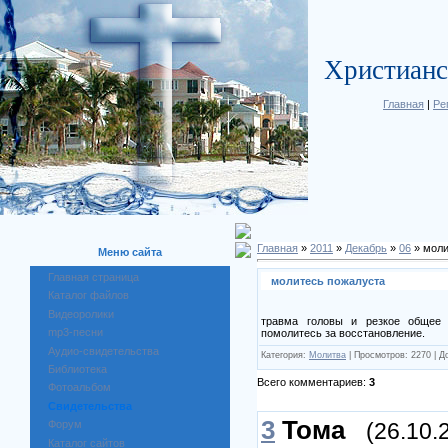
Христианс
Главная
|
Ре
Главная
»
2011
»
Декабрь
»
06
» моли
Меню сайта
Главная страница
молитесь пожалуста
Каталог файлов
Видеоролики
травма головы и резкое общее
mp3-песни
помолитесь за восстановление.
Аудио-свидетельства
Категория:
Молитва
| Просмотров: 2270 | 
Библиотека
Всего комментариев:
3
Фотоальбом
Свидетельства
3
Тома
(26.10.
Форум
Каталог сайтов