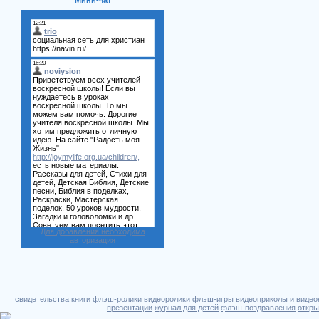
Мини-чат
Для добавления необходима
авторизация
свидетельства
книги
флэш-ролики
видеоролики
флэш-игры
видеоприколы и видео
презентации
журнал для детей
флэш-поздравления
откры