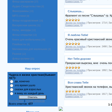
Флэш-раскраски
Комментарии (1)
[27]
Аудио-Свидетельства
[9]
Фонограммы
Слышишь...
[10]
Фрагмент из песни "Слышишь" гр. 
MP3 стихи
[8]
Флэш-поздравления
[14]
Звонки на телефон
|
Просмотров:
1714
|
Заг
Воскресная школа
Комментарии (4)
[11]
Ноты, аккорды
[12]
Флэш-открытки
Я люблю Тебя!
[13]
Очень красивый христианский звон
Книги для мобильника
[36]
Плейкасты
[6]
Звонки на телефон
|
Просмотров:
2466
|
Заг
Математика для маленьких
Комментарии (6)
[6]
Разное
[12]
флеш-ролики
Нет Тебя дороже
[21]
Прекрасная вырезка, мне очень по
Наш опрос
Звонки на телефон
|
Просмотров:
1892
|
Заг
Комментарии (3)
Чудеса в жизни христиан(бывают
ли?):
да, конечно
Вся слава Тебе
это время ушло
Христианский звонок на телефон, в
сказки для взрослых
я вижу их каждый день
Звонки на телефон
|
Просмотров:
1617
|
Заг
Комментарии (2)
Результаты
|
Архив опросов
Всего ответов:
477
1-