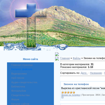
Главная
»
Файлы
» Звонки на телеф
Меню сайта
В категории материалов:
31
Главная страница
Показано материалов:
1-10
Каталог файлов
Сортировать по:
Дате
·
Названию
·
Видеоролики
mp3-песни
Аудио-свидетельства
Звонок на телефон
Библиотека
Вырезка из христианской песни "ма
Фотоальбом
Звонки на телефон
|
Просмотров:
3804
|
Заг
Свидетельства
(8)
Форум
Каталог сайтов