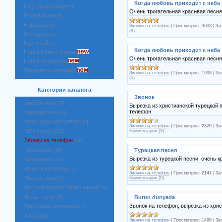
Когда любовь приходит с неба
FAQ (вопрос/ответ)
Очень трогательная красивая песня!
Гостевая книга
Наш баннер
Звонки на телефон
|
Просмотров:
3603
|
Заг
(9)
О создателе
Карта сайта
Когда любовь приходит с неба
Поиск Нового Сиона
Очень трогательная красивая песня
Поиск по Библии
Отправить открытку
Звонки на телефон
|
Просмотров:
1908
|
Заг
(5)
Категории каталога
Звонок
Видеоклипы
[53]
Вырезка из христианской турецкой 
телефон
Видеоролики
[44]
Флэш-игры для детей
[98]
Звонки на телефон
|
Просмотров:
2320
|
Заг
MP3 песни
Комментарии (3)
[202]
Звонки на телефон
[31]
Проповеди
Турецкая песня
[16]
Вырезка из турецкой песни, очень к
Киножурнал
[17]
Флэш-кроссворды
[5]
Звонки на телефон
|
Просмотров:
2141
|
Заг
Презентации
Комментарии (0)
[3]
Детский журнал "Жемчужина"
[8]
Флэш-тесты
Butun dunyada
[7]
Звонок на телефон, вырезка из хри
Для самых маленьких
[3]
Книги
[11]
Звонки на телефон
|
Просмотров:
1499
|
Заг