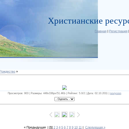
Христианские ресур
Главная
|
Регистрация
Рождество
»
Просмотров: 903 | Размеры: 448x336px/51.4Kb | Рейтинг: 5.0/2 | Дата: 02.10.2011 |
noviysion
« Предыдущая
| [
1
]
2
3
4
5
6
7
8
9
10
11
|
Следующая »