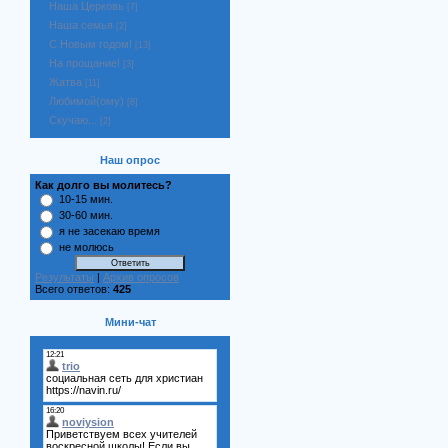
Наша Церковь
[7]
Наша семья
[2]
С Новым годом!
[13]
На прощание!
[3]
Жатва
[11]
Любимой(ому)
[8]
Скучаю...
[2]
Наш опрос
Как долго вы молитесь?
10-15 мин.
30-60 мин.
я не засекаю время
не молюсь
Результаты
|
Архив опросов
Всего ответов:
425
Мини-чат