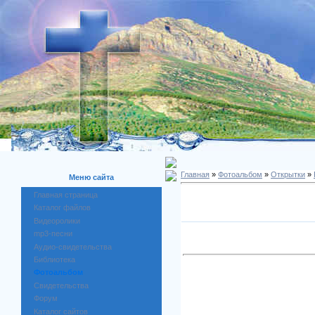
Главная
»
Фотоальбом
»
Открытки
»
Меню сайта
Главная страница
Каталог файлов
Видеоролики
mp3-песни
Аудио-свидетельства
Библиотека
Фотоальбом
Свидетельства
Форум
Каталог сайтов