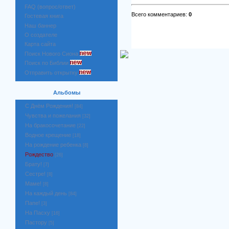
FAQ (вопрос/ответ)
Всего комментариев:
0
Гостевая книга
Наш баннер
О создателе
Карта сайта
Поиск Нового Сиона
Поиск по Библии
Отправить открытку
Альбомы
С Днём Рождения!
[84]
Чувства и пожелания
[32]
На бракосочетание
[22]
Водное крещение
[18]
На рождение ребенка
[8]
Рождество
[26]
Брату!
[7]
Сестре!
[8]
Маме!
[8]
На каждый день
[84]
Папе!
[3]
На Пасху
[16]
Пастору
[5]