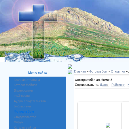
Главная
»
Фотоальбом
»
Открытки
» 
Меню сайта
Фотографий в альбоме:
8
Главная страница
Сортировать по:
Дате
·
Рейтингу
·
Каталог файлов
Видеоролики
mp3-песни
Аудио-свидетельства
Библиотека
Фотоальбом
Свидетельства
25.01.2010
Форум
Каталог сайтов