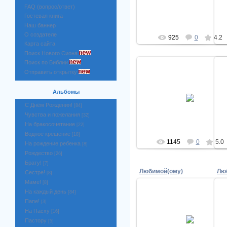
noviysion
FAQ (вопрос/ответ)
Гостевая книга
Наш баннер
О создателе
925
0
4.2
Карта сайта
Поиск Нового Сиона
Поиск по Библии
Отправить открытку
07.03.2009
Альбомы
С Днём Рождения!
noviysion
[84]
Чувства и пожелания
[32]
На бракосочетание
[22]
Водное крещение
[18]
1145
0
5.0
На рождение ребенка
[8]
Рождество
[26]
Брату!
[7]
Любимой(ому)
Лю
Сестре!
[8]
Маме!
[8]
На каждый день
[84]
Папе!
[3]
На Пасху
21.11.2008
[16]
Пастору
[5]