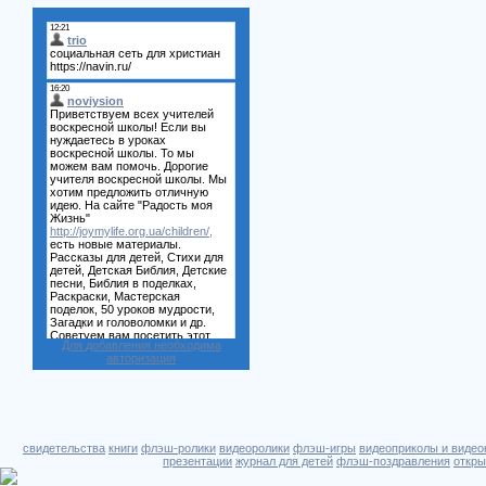
Для добавления необходима
авторизация
свидетельства
книги
флэш-ролики
видеоролики
флэш-игры
видеоприколы и видео
презентации
журнал для детей
флэш-поздравления
откры