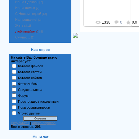
noviysion
Наша Церковь
[7]
Наша семья
[2]
С Новым годом!
[13]
На прощание!
[3]
1338
0
0.0
Жатва
[11]
Любимой(ому)
[8]
Скучаю...
[2]
Наш опрос
На сайте Вас больше всего
интересует:
Каталог файлов
Каталог статей
Каталог сайтов
Фотоальбом
Свидетельства
Форум
Просто здесь находиться
Пока осматриваюсь
Что-то другое
Результаты
|
Архив опросов
Всего ответов:
203
Мини-чат