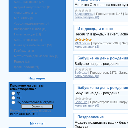
Флэш-раскраски
[27]
Молитва Отче наш на языке рус
Аудио-Свидетельства
[9]
Фонограммы
[10]
Видеоролики
|
Просмотров:
1145
|
За
Комментарии (0)
MP3 стихи
[8]
Флэш-поздравления
[14]
И в дождь, и в снег
Воскресная школа
[11]
Песня "И в дождь, и в снег". Ис
Ноты, аккорды
[12]
Флэш-открытки
[13]
MP3 песни
|
Просмотров:
2300
|
Заг
Книги для мобильника
[36]
Комментарии (3)
Плейкасты
[6]
Математика для маленьких
[6]
Бабушке на день рождени
Разное
[12]
Бабушке на день рождения
флеш-ролики
[21]
Бабушке
|
Просмотров:
1371
|
Загру
Комментарии (0)
Наш опрос
Прилично ли святым
Бабушке на день рождени
смехотворство?
Бабушке на день рождения
да
нет
Бабушке
|
Просмотров:
1030
|
Загру
ну, если только анекдоты
Комментарии (0)
Результаты
|
Архив опросов
Всего ответов:
310
Поздравление
Можете поздравить ваших близк
Мини-чат
Фокеева