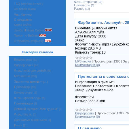
Флэш-открытки
[13]
FAQ (вопрос/ответ)
Плейкасты
[6]
Разное
Гостевая книга
[12]
Наш баннер
О создателе
Фарби життя. Аллилуйя. 20
Карта сайта
Виконавець: Фарби життя
Поиск Нового Сиона
Альбом: Аллілуйя
Поиск по Библии
Дата випуску: 2006
Жанр:
Отправить открытку
Формат / Якість: mp3 / 192-256 k
Розмір: 28,6 MB
Кількість треків: 10
Категории каталога
Видеоклипы
[53]
MP3 песни
|
Просмотров:
1388
|
Заг
Комментарии (0)
Видеоролики
[44]
Флэш-игры для детей
[98]
MP3 песни
Протестанты в советском 
[202]
Звонки на телефон
Информация о фильме
[31]
Название: Протестанты в совет
Проповеди
[16]
Жанр: Документальное
Киножурнал
[17]
Формат: avi
Флэш-кроссворды
[5]
Размер: 332.31mb
Презентации
[3]
Детский журнал "Жемчужина"
[8]
Видеоролики
|
Просмотров:
1706
|
З
Флэш-тесты
[7]
Комментарии (0)
Для самых маленьких
[3]
Книги
[11]
О Дад амаро