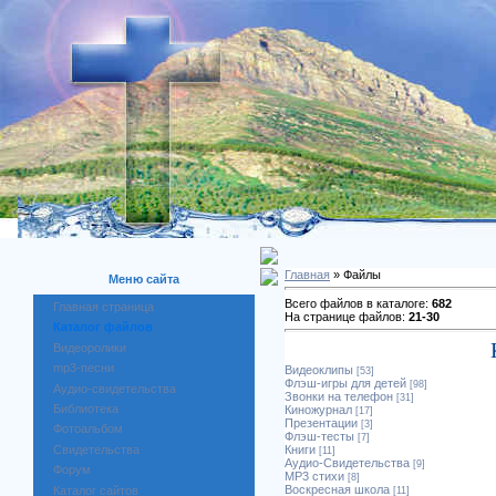
Главная
» Файлы
Меню сайта
Всего файлов в каталоге:
682
Главная страница
На странице файлов:
21-30
Каталог файлов
Видеоролики
mp3-песни
Видеоклипы
[53]
Флэш-игры для детей
[98]
Аудио-свидетельства
Звонки на телефон
[31]
Библиотека
Киножурнал
[17]
Презентации
[3]
Фотоальбом
Флэш-тесты
[7]
Свидетельства
Книги
[11]
Аудио-Свидетельства
[9]
Форум
MP3 стихи
[8]
Воскресная школа
Каталог сайтов
[11]