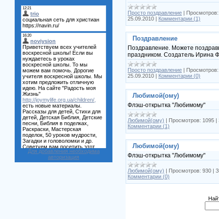
Просто поздравление
|
Просмотров:
25.09.2010
|
Комментарии (1)
Поздравление
Поздравление. Можете поздрави
праздником. Создатель Ирина 
Просто поздравление
|
Просмотров:
25.09.2010
|
Комментарии (0)
Любимой(ому)
Флэш-открытка "Любимому"
Любимой(ому)
|
Просмотров:
1095
|
Комментарии (1)
Любимой(ому)
Для добавления необходима
Флэш-открытка "Любимому"
авторизация
Любимой(ому)
|
Просмотров:
930
|
З
Комментарии (0)
Найт