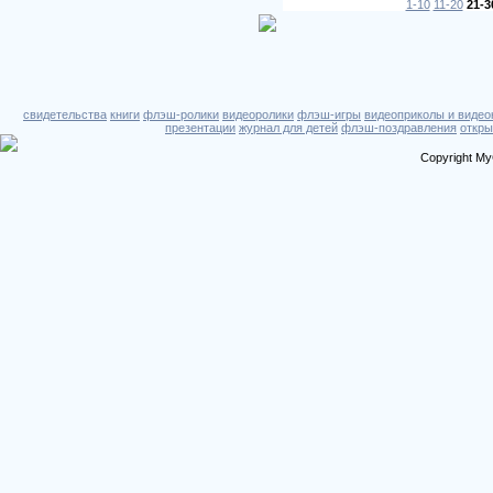
1-10
11-20
21-3
свидетельства
книги
флэш-ролики
видеоролики
флэш-игры
видеоприколы и видео
презентации
журнал для детей
флэш-поздравления
откры
Copyright My