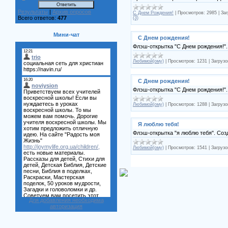
Результаты
|
Архив опросов
С Днем Рождения!
|
Просмотров:
2985
|
Заг
Всего ответов:
477
(3)
Мини-чат
С Днем рождения!
Флэш-открытка "С Днем рождения!"
Любимой(ому)
|
Просмотров:
1231
|
Загрузо
С Днем рождения!
Флэш-открытка "С Днем рождения!"
Любимой(ому)
|
Просмотров:
1288
|
Загрузо
Я люблю тебя!
Флэш-открытка "я люблю тебя". Соз
Любимой(ому)
|
Просмотров:
1541
|
Загрузо
Для добавления необходима
авторизация