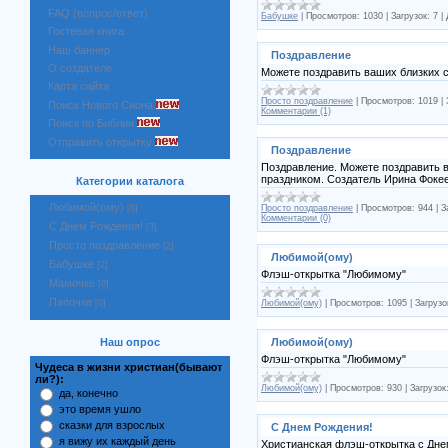
FAQ (вопрос/ответ)
Бабушке
|
Просмотров:
1030
|
Загрузок:
7
|
Гостевая книга
Наш баннер
Поздравление
О создателе
Можете поздравить ваших близких 
Карта сайта
Просто поздравление
|
Просмотров:
1019
|
Поиск Нового Сиона
Комментарии (1)
Поиск по Библии
Отправить открытку
Поздравление
Поздравление. Можете поздравить 
праздником. Создатель Ирина Фоке
Категории каталога
Любимой(ому)
Просто поздравление
|
Просмотров:
944
|
З
[6]
Комментарии (0)
С Днем Рождения!
[3]
Просто поздравление
[2]
Любимой(ому)
Бабушке
[2]
Флэш-открытка "Любимому"
Мамочке
[0]
Папочке
Любимой(ому)
|
Просмотров:
1095
|
Загрузо
[0]
Любимой(ому)
Наш опрос
Флэш-открытка "Любимому"
Чудеса в жизни христиан(бывают
ли?):
Любимой(ому)
|
Просмотров:
930
|
Загрузок
да, конечно
это время ушло
сказки для взрослых
С Днем Рождения!
я вижу их каждый день
Христианская флэш-открытка с Дне