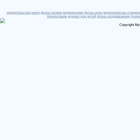
свидетельства
книги
флэш-ролики
видеоролики
флэш-игры
видеоприколы и видео
презентации
журнал для детей
флэш-поздравления
откры
Copyright My