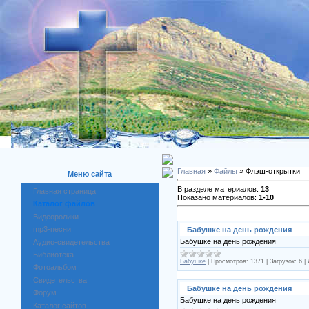
Главная
»
Файлы
» Флэш-открытки
Меню сайта
В разделе материалов:
13
Главная страница
Показано материалов:
1-10
Каталог файлов
Видеоролики
mp3-песни
Бабушке на день рождения
Бабушке на день рождения
Аудио-свидетельства
Библиотека
Бабушке
|
Просмотров:
1371
|
Загрузок:
6
|
Фотоальбом
Свидетельства
Бабушке на день рождения
Форум
Бабушке на день рождения
Каталог сайтов