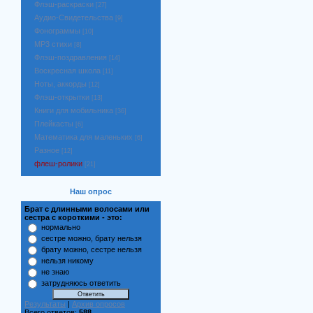
Флэш-раскраски
[27]
Аудио-Свидетельства
[9]
Фонограммы
[10]
MP3 стихи
[8]
Флэш-поздравления
[14]
Воскресная школа
[11]
Ноты, аккорды
[12]
Флэш-открытки
[13]
Книги для мобильника
[36]
Плейкасты
[6]
Математика для маленьких
[6]
Разное
[12]
флеш-ролики
[21]
Наш опрос
Брат с длинными волосами или
сестра с короткими - это:
нормально
сестре можно, брату нельзя
брату можно, сестре нельзя
нельзя никому
не знаю
затрудняюсь ответить
Результаты
|
Архив опросов
Всего ответов:
588