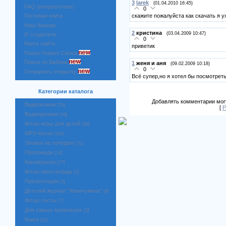
3
larek
(01.04.2010 16:45)
FAQ (вопрос/ответ)
0
скажите пожалуйста как скачать я 
Гостевая книга
Наш баннер
2
кристина
(03.04.2009 10:47)
О создателе
0
Карта сайта
приветик
Поиск Нового Сиона
Поиск по Библии
1
женя и аня
(09.02.2009 10:18)
0
Отправить открытку
Всё супер,но я хотел бы посмотрет
Категории каталога
Добавлять комментарии могу
Видеоклипы
[53]
[
Р
Видеоролики
[44]
Флэш-игры для детей
[98]
MP3 песни
[202]
Звонки на телефон
[31]
Проповеди
[16]
Киножурнал
[17]
Флэш-кроссворды
[5]
Презентации
[3]
Детский журнал "Жемчужина"
[8]
Флэш-тесты
[7]
Для самых маленьких
[3]
Книги
[11]