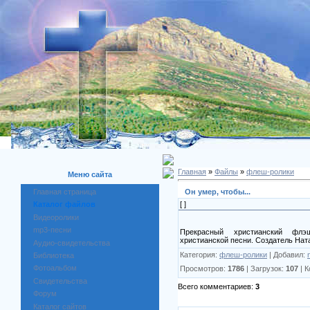
Главная
»
Файлы
»
флеш-ролики
Меню сайта
Он умер, чтобы...
Главная страница
[ ]
Каталог файлов
Видеоролики
mp3-песни
Прекрасный христианский флэ
христианской песни. Создатель Нат
Аудио-свидетельства
Категория:
флеш-ролики
| Добавил:
Библиотека
Фотоальбом
Просмотров:
1786
| Загрузок:
107
| 
Свидетельства
Всего комментариев:
3
Форум
Каталог сайтов