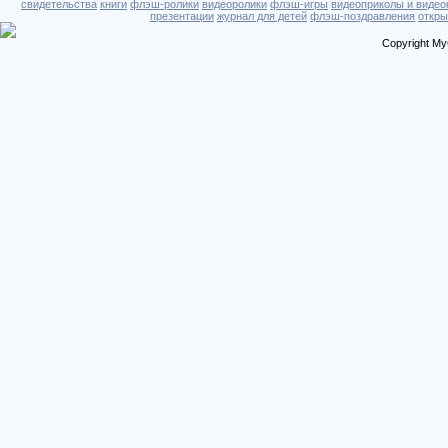
свидетельства
книги
флэш-ролики
видеоролики
флэш-игры
видеоприколы и видео
презентации
журнал для детей
флэш-поздравления
откры
Copyright My